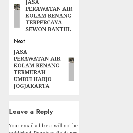
navigation
JASA
Previous
PERAWATAN AIR
post:
KOLAM RENANG
TERPERCAYA
SEWON BANTUL
Next
JASA
Next
PERAWATAN AIR
post:
KOLAM RENANG
TERMURAH
UMBULHARJO
JOGJAKARTA
Leave a Reply
Your email address will not be