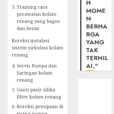
H
Training cara
MOME
perawatan kolam
N
renang yang bagus
BERHA
dan benar
RGA
Koreksi instalasi
YANG
sistem sirkulasi kolam
TAK
renang
TERNIL
AI."
Servis Pompa dan
Saringan kolam
renang
Ganti pasir silika
filter kolam renang
Koreksi pemipaan di
ruang pompa