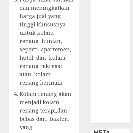
OBAT KIMIA
dan meningkatkan
PENJERNIH
KOLAM
harga jual yang
OBAT
tinggi khususnya
PENJERNIH
untuk kolam
KOLAM
renang hunian,
RENANG
seperti apartemen,
PERALATAN
hotel dan kolam
KOLAM
renang rekreasi
RENANG
atau kolam
PERAWATAN
KOLAM
renang bermain
RENANG
Kolam renang akan
TOKO KIMIA
menjadi kolam
KOLAM
renang terapi,dan
RENANG
bebas dari bakteri
Uncategorized
yang
META