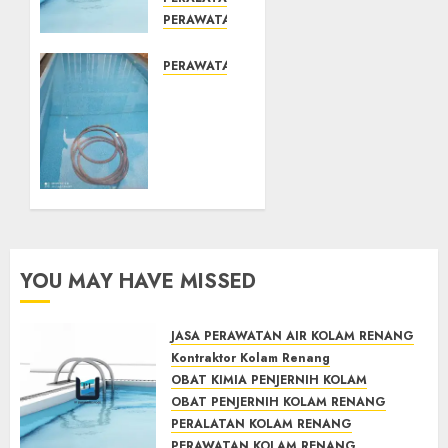
PERAWATAN KOLAM RENANG
TOKO KIMIA KOLAM RENANG
Mengenal
PERAWATAN KOLAM RENANG
System
JASA
Skimmer
PERAWATAN
–> Over
AIR
flow –>
KOLAM
Semi
RENANG
over
TERPERCAYA
flow
GEDONGTENGEN
dalam
JOGJAKARTA
Sirkulasi
YOU MAY HAVE MISSED
Kolam
JULY 24,
2021
Renang
0
JASA PERAWATAN AIR KOLAM RENANG
MAY 28,
Kontraktor Kolam Renang
2022
OBAT KIMIA PENJERNIH KOLAM
0
OBAT PENJERNIH KOLAM RENANG
PERALATAN KOLAM RENANG
PERAWATAN KOLAM RENANG