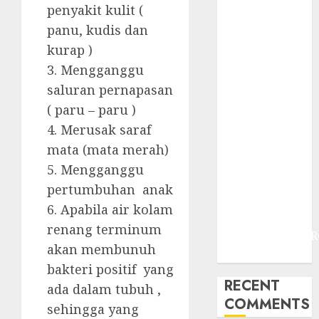
JOGJAKARTA
penyakit kulit (
JASA
panu, kudis dan
PERAWATAN
kurap )
AIR KOLAM
3. Mengganggu
RENANG
saluran pernapasan
TERMURAH
( paru – paru )
DANUREJAN
JOGJAKARTA
4. Merusak saraf
JASA
mata (mata merah)
PERAWATAN
5. Mengganggu
AIR KOLAM
pertumbuhan anak
RENANG
6. Apabila air kolam
TERMURAH
renang terminum
BAMBANGLIPUR
akan membunuh
BANTUL
bakteri positif yang
RECENT
ada dalam tubuh ,
COMMENTS
sehingga yang