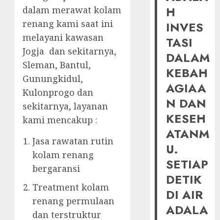
H
dalam merawat kolam
renang kami saat ini
INVES
melayani kawasan
TASI
Jogja dan sekitarnya,
DALAM
Sleman, Bantul,
KEBAH
Gunungkidul,
AGIAA
Kulonprogo dan
N DAN
sekitarnya, layanan
KESEH
kami mencakup :
ATANM
Jasa rawatan rutin
U.
kolam renang
SETIAP
bergaransi
DETIK
Treatment kolam
DI AIR
renang permulaan
ADALA
dan terstruktur