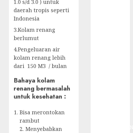
System
1.0 s/d 3.0 ) untuk
Skimmer –>
daerah tropis seperti
Over flow –>
Indonesia
Semi over
3.Kolam renang
flow dalam
berlumut
Sirkulasi
Kolam Renang
4.Pengeluaran air
Jasa
kolam renang lebih
Kontraktor
dari 150 M3 / bulan
Kolam Renang
Bergaransi di
Bahaya kolam
Jogja
renang bermasalah
JASA
untuk kesehatan :
PERAWATAN
AIR KOLAM
Bisa merontokan
RENANG
TERPERCAYA
rambut
GEDONGTENGE
2. Menyebabkan