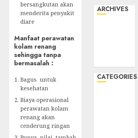
bersangkutan akan
ARCHIVES
menderita penyakit
diare
May 2022
April 2022
Manfaat perawatan
July 2021
kolam renang
June 2021
sehingga tanpa
May 2021
bermasalah :
April 2021
CATEGORIES
Bagus untuk
kesehatan
JASA
Biaya operasional
PERAWATAN
AIR KOLAM
perawatan kolam
RENANG
renang akan
Kontraktor
cenderung ringan
Kolam Renang
Punya nilai tambah