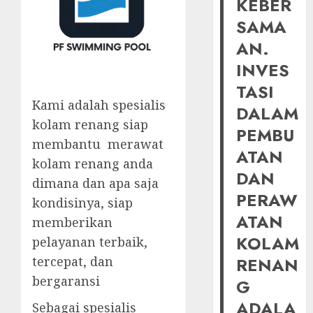
KEBER
SAMA
AN.
INVES
TASI
Kami adalah spesialis
DALAM
kolam renang siap
PEMBU
membantu merawat
ATAN
kolam renang anda
DAN
dimana dan apa saja
PERAW
kondisinya, siap
ATAN
memberikan
KOLAM
pelayanan terbaik,
tercepat, dan
RENAN
bergaransi
G
ADALA
Sebagai spesialis