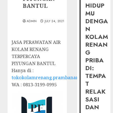
HIDUP
BANTUL
MU
DENGA
ADMIN
JULY 24, 2021
N
KOLAM
JASA PERAWATAN AIR
RENAN
KOLAM RENANG
G
TERPERCAYA
PRIBA
PIYUNGAN BANTUL
DI:
Hanya di :
TEMPA
tokokolamrenang.prambananfamily.com
T
WA : 0813-3199-0995
RELAK
SASI
DAN