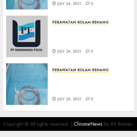
JULY 24, 2021
0
PERAWATAN KOLAM RENANG
JASA PERAWATAN AIR KOLAM
RENANG TERMURAH
BAMBANGLIPURO BANTUL
JULY 24, 2021
0
PERAWATAN KOLAM RENANG
JASA PERAWATAN AIR KOLAM
RENANG TERMURAH
MATRIJERON JOGJAKARTA
JULY 24, 2021
0
Copyright © All rights reserved.
|
ChromeNews
by AF themes.