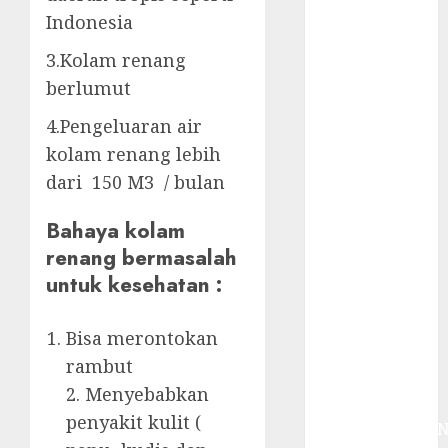
System
Indonesia
Skimmer –>
Over flow –>
3.Kolam renang
Semi over
berlumut
flow dalam
4.Pengeluaran air
Sirkulasi
kolam renang lebih
Kolam Renang
Jasa
dari 150 M3 / bulan
Kontraktor
Bahaya kolam
Kolam Renang
renang bermasalah
Bergaransi di
Jogja
untuk kesehatan :
JASA
PERAWATAN
Bisa merontokan
AIR KOLAM
rambut
RENANG
2. Menyebabkan
TERPERCAYA
penyakit kulit (
GEDONGTENGE