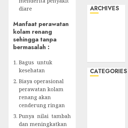
menderita penyakit
ARCHIVES
diare
May 2022
Manfaat perawatan
April 2022
kolam renang
July 2021
sehingga tanpa
June 2021
bermasalah :
May 2021
April 2021
Bagus untuk
kesehatan
CATEGORIES
Biaya operasional
JASA
perawatan kolam
PERAWATAN
renang akan
AIR KOLAM
cenderung ringan
RENANG
Kontraktor
Punya nilai tambah
Kolam Renang
dan meningkatkan