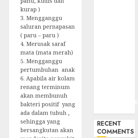
panu, kudis dan
JOGJAKARTA
kurap )
JASA
PERAWATAN
3. Mengganggu
AIR KOLAM
saluran pernapasan
RENANG
( paru – paru )
TERMURAH
4. Merusak saraf
DANUREJAN
mata (mata merah)
JOGJAKARTA
5. Mengganggu
JASA
pertumbuhan anak
PERAWATAN
6. Apabila air kolam
AIR KOLAM
RENANG
renang terminum
TERMURAH
akan membunuh
BAMBANGLIPUR
bakteri positif yang
BANTUL
ada dalam tubuh ,
sehingga yang
RECENT
bersangkutan akan
COMMENTS