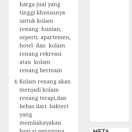
OBAT KIMIA
harga jual yang
PENJERNIH
tinggi khususnya
KOLAM
untuk kolam
OBAT
renang hunian,
PENJERNIH
seperti apartemen,
KOLAM
RENANG
hotel dan kolam
PERALATAN
renang rekreasi
KOLAM
atau kolam
RENANG
renang bermain
PERAWATAN
Kolam renang akan
KOLAM
RENANG
menjadi kolam
TOKO KIMIA
renang terapi,dan
KOLAM
bebas dari bakteri
RENANG
yang
Uncategorized
membahayakan
META
bagi si pengguna