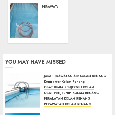
TOKO KIMIA KOLAM RENANG
Mengenal
PERAWATAN KOLAM RENANG
System
JASA
Skimmer
PERAWATAN
–> Over
AIR
flow –>
KOLAM
Semi
RENANG
over
TERPERCAYA
flow
GEDONGTENGEN
dalam
JOGJAKARTA
Sirkulasi
YOU MAY HAVE MISSED
Kolam
JULY 24,
2021
Renang
0
JASA PERAWATAN AIR KOLAM RENANG
MAY 28,
Kontraktor Kolam Renang
2022
OBAT KIMIA PENJERNIH KOLAM
0
OBAT PENJERNIH KOLAM RENANG
PERALATAN KOLAM RENANG
PERAWATAN KOLAM RENANG
TOKO KIMIA KOLAM RENANG