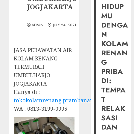
HIDUP
JOGJAKARTA
MU
DENGA
ADMIN
JULY 24, 2021
N
KOLAM
JASA PERAWATAN AIR
RENAN
KOLAM RENANG
G
TERMURAH
PRIBA
UMBULHARJO
DI:
JOGJAKARTA
TEMPA
Hanya di :
T
tokokolamrenang.prambananfamily.com
RELAK
WA : 0813-3199-0995
SASI
DAN