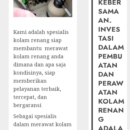
KEBER
SAMA
AN.
INVES
Kami adalah spesialis
TASI
kolam renang siap
DALAM
membantu merawat
PEMBU
kolam renang anda
ATAN
dimana dan apa saja
kondisinya, siap
DAN
memberikan
PERAW
pelayanan terbaik,
ATAN
tercepat, dan
KOLAM
bergaransi
RENAN
Sebagai spesialis
G
dalam merawat kolam
ADALA