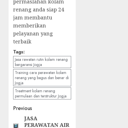
permaslahan kolam
renang anda siap 24
jam membantu
memberikan
pelayanan yang
terbaik
Tags:
Jasa rawatan rutin kolam renang
bergaransi Jogja
Training cara perawatan kolam
renang yang bagus dan benar di
Jogja
Treatment kolam renang
permulaan dan terstruktur Jogja
Post
Previous
navigation
JASA
Previous
PERAWATAN AIR
post: