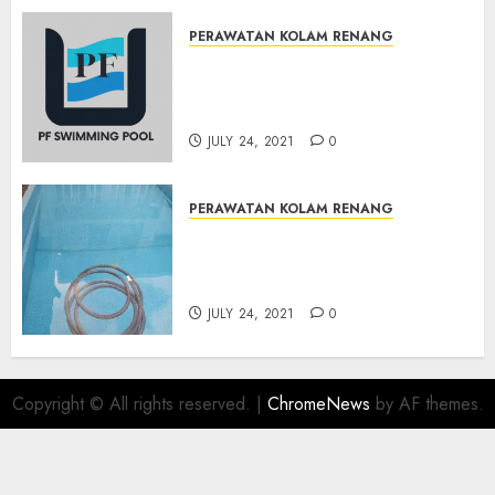
PERAWATAN KOLAM RENANG
JASA PERAWATAN AIR KOLAM
RENANG TERMURAH
BAMBANGLIPURO BANTUL
JULY 24, 2021
0
PERAWATAN KOLAM RENANG
JASA PERAWATAN AIR KOLAM
RENANG TERMURAH
MATRIJERON JOGJAKARTA
JULY 24, 2021
0
Copyright © All rights reserved.
|
ChromeNews
by AF themes.