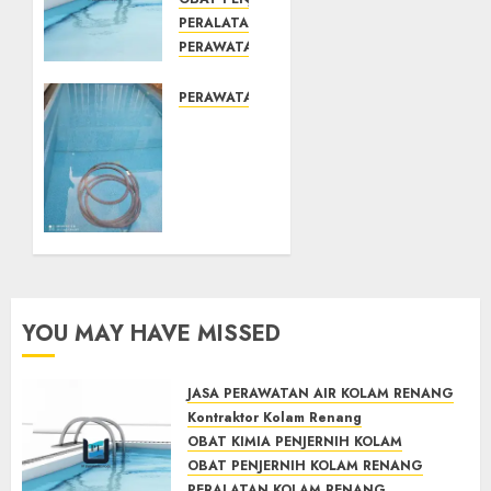
PERALATAN KOLAM RENANG
PERAWATAN KOLAM RENANG
TOKO KIMIA KOLAM RENANG
Mengenal
PERAWATAN KOLAM RENANG
System
JASA
Skimmer
PERAWATAN
–> Over
AIR
flow –>
KOLAM
Semi
RENANG
over
TERPERCAYA
flow
GEDONGTENGEN
dalam
JOGJAKARTA
Sirkulasi
YOU MAY HAVE MISSED
Kolam
JULY 24,
2021
Renang
0
JASA PERAWATAN AIR KOLAM RENANG
MAY 28,
Kontraktor Kolam Renang
2022
OBAT KIMIA PENJERNIH KOLAM
0
OBAT PENJERNIH KOLAM RENANG
PERALATAN KOLAM RENANG