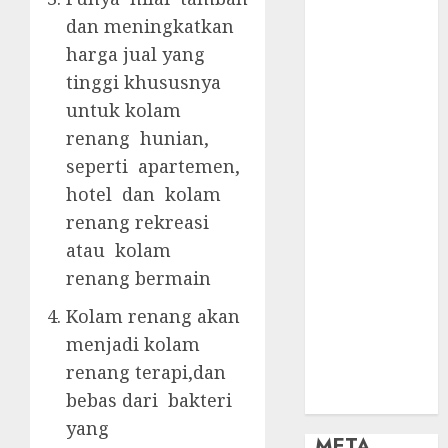
OBAT KIMIA
dan meningkatkan
PENJERNIH
KOLAM
harga jual yang
OBAT
tinggi khususnya
PENJERNIH
untuk kolam
KOLAM
renang hunian,
RENANG
seperti apartemen,
PERALATAN
hotel dan kolam
KOLAM
renang rekreasi
RENANG
atau kolam
PERAWATAN
KOLAM
renang bermain
RENANG
Kolam renang akan
TOKO KIMIA
menjadi kolam
KOLAM
renang terapi,dan
RENANG
bebas dari bakteri
Uncategorized
yang
META