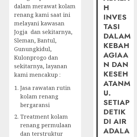
H
dalam merawat kolam
renang kami saat ini
INVES
melayani kawasan
TASI
Jogja dan sekitarnya,
DALAM
Sleman, Bantul,
KEBAH
Gunungkidul,
AGIAA
Kulonprogo dan
N DAN
sekitarnya, layanan
KESEH
kami mencakup :
ATANM
Jasa rawatan rutin
U.
kolam renang
SETIAP
bergaransi
DETIK
Treatment kolam
DI AIR
renang permulaan
ADALA
dan terstruktur