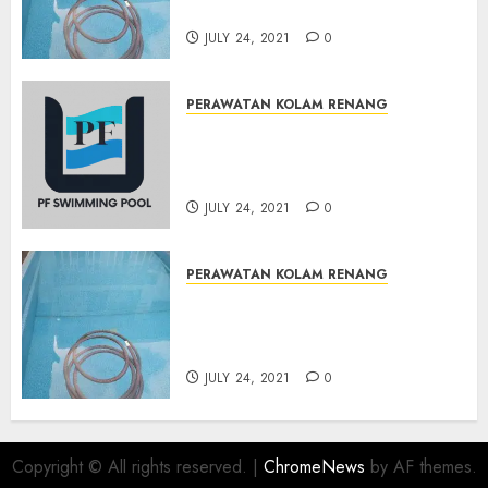
DANUREJAN JOGJAKARTA
JULY 24, 2021
0
PERAWATAN KOLAM RENANG
JASA PERAWATAN AIR KOLAM
RENANG TERMURAH
BAMBANGLIPURO BANTUL
JULY 24, 2021
0
PERAWATAN KOLAM RENANG
JASA PERAWATAN AIR KOLAM
RENANG TERMURAH
MATRIJERON JOGJAKARTA
JULY 24, 2021
0
Copyright © All rights reserved.
|
ChromeNews
by AF themes.