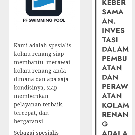
KEBER
SAMA
AN.
INVES
TASI
Kami adalah spesialis
DALAM
kolam renang siap
PEMBU
membantu merawat
ATAN
kolam renang anda
DAN
dimana dan apa saja
PERAW
kondisinya, siap
ATAN
memberikan
KOLAM
pelayanan terbaik,
tercepat, dan
RENAN
bergaransi
G
ADALA
Sebagai spesialis