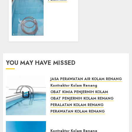
System
JASA
Skimmer
PERAWATAN
–> Over
AIR
flow –>
KOLAM
Semi
RENANG
over
TERPERCAYA
flow
GEDONGTENGEN
dalam
JOGJAKARTA
Sirkulasi
YOU MAY HAVE MISSED
Kolam
JULY 24,
2021
Renang
0
JASA PERAWATAN AIR KOLAM RENANG
MAY 28,
Kontraktor Kolam Renang
2022
OBAT KIMIA PENJERNIH KOLAM
0
OBAT PENJERNIH KOLAM RENANG
PERALATAN KOLAM RENANG
PERAWATAN KOLAM RENANG
TOKO KIMIA KOLAM RENANG
Mengenal System Skimmer –>
Kontraktor Kolam Renang
Over flow –> Semi over flow