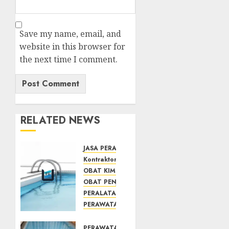
Save my name, email, and
website in this browser for
the next time I comment.
RELATED NEWS
JASA PERAWATAN AIR KOLAM RENANG
Kontraktor Kolam Renang
OBAT KIMIA PENJERNIH KOLAM
OBAT PENJERNIH KOLAM RENANG
PERALATAN KOLAM RENANG
PERAWATAN KOLAM RENANG
TOKO KIMIA KOLAM RENANG
Mengenal
PERAWATAN KOLAM RENANG