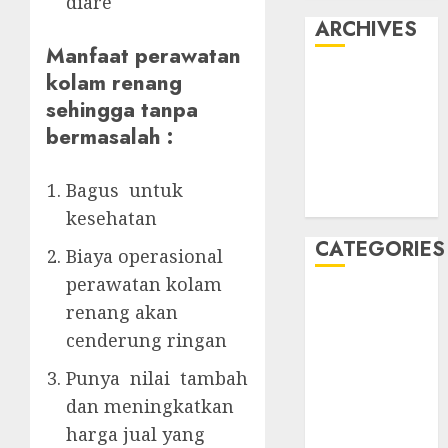
diare
ARCHIVES
Manfaat perawatan
kolam renang
May 2022
April 2022
sehingga tanpa
July 2021
bermasalah :
June 2021
May 2021
Bagus untuk
April 2021
kesehatan
CATEGORIES
Biaya operasional
perawatan kolam
JASA
renang akan
PERAWATAN
cenderung ringan
AIR KOLAM
RENANG
Punya nilai tambah
Kontraktor
dan meningkatkan
Kolam Renang
harga jual yang