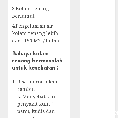
System
Skimmer –>
3.Kolam renang
Over flow –>
berlumut
Semi over
4.Pengeluaran air
flow dalam
kolam renang lebih
Sirkulasi
dari 150 M3 / bulan
Kolam Renang
Jasa
Bahaya kolam
Kontraktor
renang bermasalah
Kolam Renang
untuk kesehatan :
Bergaransi di
Jogja
JASA
Bisa merontokan
PERAWATAN
rambut
AIR KOLAM
2. Menyebabkan
RENANG
penyakit kulit (
TERPERCAYA
panu, kudis dan
GEDONGTENGE