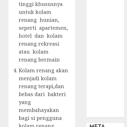
OBAT KIMIA
tinggi khususnya
PENJERNIH
untuk kolam
KOLAM
renang hunian,
OBAT
seperti apartemen,
PENJERNIH
hotel dan kolam
KOLAM
RENANG
renang rekreasi
PERALATAN
atau kolam
KOLAM
renang bermain
RENANG
Kolam renang akan
PERAWATAN
menjadi kolam
KOLAM
RENANG
renang terapi,dan
TOKO KIMIA
bebas dari bakteri
KOLAM
yang
RENANG
membahayakan
Uncategorized
bagi si pengguna
META
kolam renang