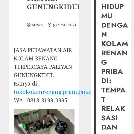
HIDUP
GUNUNGKIDUL
MU
DENGA
ADMIN
JULY 24, 2021
N
KOLAM
JASA PERAWATAN AIR
RENAN
KOLAM RENANG
G
TERPERCAYA PALIYAN
PRIBA
GUNUNGKIDUL
DI:
Hanya di :
TEMPA
tokokolamrenang.prambananfamily.com
T
WA : 0813-3199-0995
RELAK
SASI
DAN