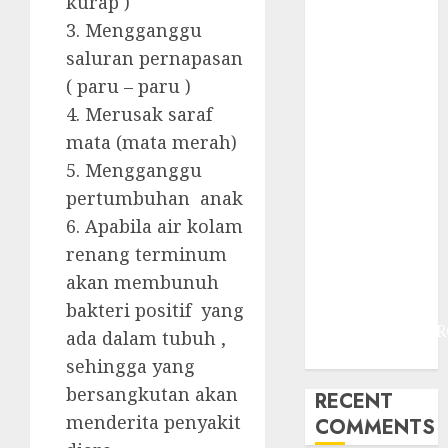
kurap )
JOGJAKARTA
3. Mengganggu
JASA
PERAWATAN
saluran pernapasan
AIR KOLAM
( paru – paru )
RENANG
4. Merusak saraf
TERMURAH
mata (mata merah)
DANUREJAN
5. Mengganggu
JOGJAKARTA
pertumbuhan anak
JASA
6. Apabila air kolam
PERAWATAN
renang terminum
AIR KOLAM
RENANG
akan membunuh
TERMURAH
bakteri positif yang
BAMBANGLIPUR
ada dalam tubuh ,
BANTUL
sehingga yang
bersangkutan akan
RECENT
menderita penyakit
COMMENTS