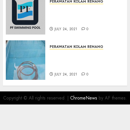
PERAWATAN KOLAM RENANG
JASA PERAWATAN AIR KOLAM
RENANG TERMURAH
BAMBANGLIPURO BANTUL
JULY 24, 2021
0
PERAWATAN KOLAM RENANG
JASA PERAWATAN AIR KOLAM
RENANG TERMURAH
MATRIJERON JOGJAKARTA
JULY 24, 2021
0
Copyright © All rights reserved.
|
ChromeNews
by AF themes.