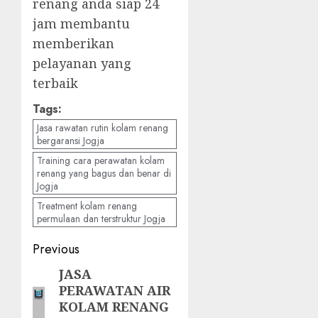
renang anda siap 24
jam membantu
memberikan
pelayanan yang
terbaik
Tags:
Jasa rawatan rutin kolam renang
bergaransi Jogja
Training cara perawatan kolam
renang yang bagus dan benar di
Jogja
Treatment kolam renang
permulaan dan terstruktur Jogja
Post
Previous
navigation
JASA
Previous
PERAWATAN AIR
post:
KOLAM RENANG