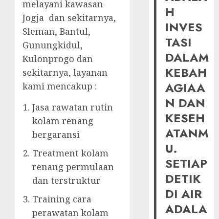
melayani kawasan
H
Jogja dan sekitarnya,
INVES
Sleman, Bantul,
TASI
Gunungkidul,
DALAM
Kulonprogo dan
KEBAH
sekitarnya, layanan
AGIAA
kami mencakup :
N DAN
Jasa rawatan rutin
KESEH
kolam renang
ATANM
bergaransi
U.
Treatment kolam
SETIAP
renang permulaan
DETIK
dan terstruktur
DI AIR
Training cara
ADALA
perawatan kolam