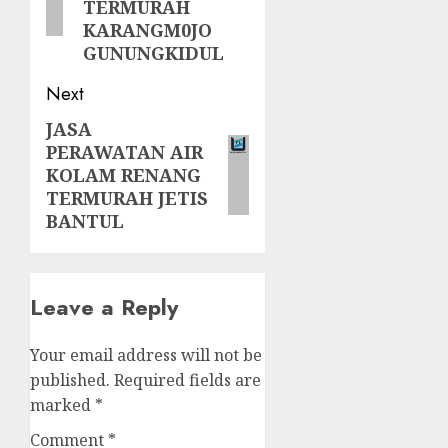
TERMURAH
KARANGM0JO
GUNUNGKIDUL
Next
JASA
Next
PERAWATAN AIR
post:
KOLAM RENANG
TERMURAH JETIS
BANTUL
Leave a Reply
Your email address will not be
published.
Required fields are
marked
*
Comment
*