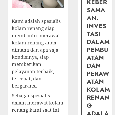
KEBER
SAMA
AN.
Kami adalah spesialis
INVES
kolam renang siap
TASI
membantu merawat
DALAM
kolam renang anda
PEMBU
dimana dan apa saja
ATAN
kondisinya, siap
memberikan
DAN
pelayanan terbaik,
PERAW
tercepat, dan
ATAN
bergaransi
KOLAM
Sebagai spesialis
RENAN
dalam merawat kolam
G
renang kami saat ini
ADALA