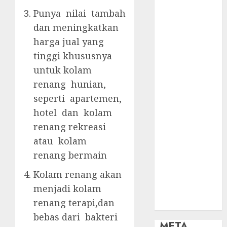
OBAT KIMIA
Punya nilai tambah
PENJERNIH
KOLAM
dan meningkatkan
OBAT
harga jual yang
PENJERNIH
tinggi khususnya
KOLAM
untuk kolam
RENANG
renang hunian,
PERALATAN
seperti apartemen,
KOLAM
hotel dan kolam
RENANG
renang rekreasi
PERAWATAN
KOLAM
atau kolam
RENANG
renang bermain
TOKO KIMIA
Kolam renang akan
KOLAM
menjadi kolam
RENANG
renang terapi,dan
Uncategorized
bebas dari bakteri
META