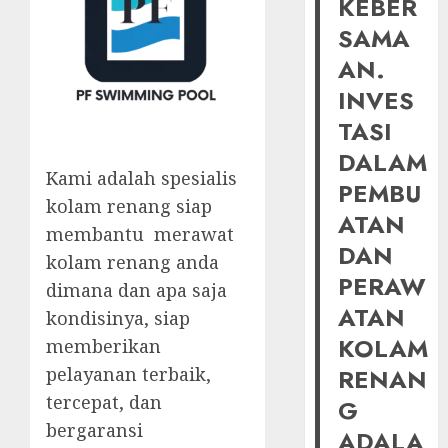
KEBER
SAMA
AN.
INVES
TASI
DALAM
Kami adalah spesialis
PEMBU
kolam renang siap
ATAN
membantu merawat
DAN
kolam renang anda
PERAW
dimana dan apa saja
ATAN
kondisinya, siap
KOLAM
memberikan
pelayanan terbaik,
RENAN
tercepat, dan
G
bergaransi
ADALA