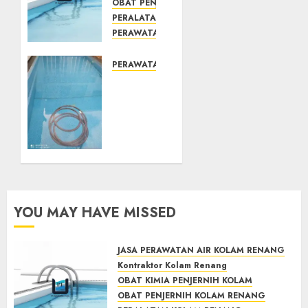
OBAT PENJERNIH KOLAM RENANG
PERALATAN KOLAM RENANG
PERAWATAN KOLAM RENANG
TOKO KIMIA KOLAM RENANG
Mengenal
PERAWATAN KOLAM RENANG
System
JASA
Skimmer
PERAWATAN
–> Over
AIR
flow –>
KOLAM
Semi
RENANG
over
TERPERCAYA
flow
GEDONGTENGEN
dalam
JOGJAKARTA
Sirkulasi
YOU MAY HAVE MISSED
Kolam
JULY 24,
2021
Renang
0
JASA PERAWATAN AIR KOLAM RENANG
MAY 28,
Kontraktor Kolam Renang
2022
OBAT KIMIA PENJERNIH KOLAM
0
OBAT PENJERNIH KOLAM RENANG