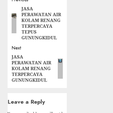
Post
navigation
JASA
Previous
PERAWATAN AIR
post:
KOLAM RENANG
TERPERCAYA
TEPUS
GUNUNGKIDUL
Next
JASA
Next
PERAWATAN AIR
post:
KOLAM RENANG
TERPERCAYA
GUNUNGKIDUL
Leave a Reply