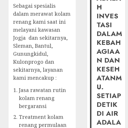
H
Sebagai spesialis
dalam merawat kolam
INVES
renang kami saat ini
TASI
melayani kawasan
DALAM
Jogja dan sekitarnya,
KEBAH
Sleman, Bantul,
AGIAA
Gunungkidul,
N DAN
Kulonprogo dan
KESEH
sekitarnya, layanan
ATANM
kami mencakup :
U.
Jasa rawatan rutin
SETIAP
kolam renang
DETIK
bergaransi
DI AIR
Treatment kolam
ADALA
renang permulaan