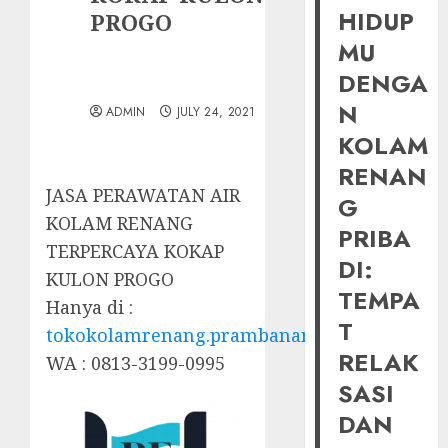
HIDUP
PROGO
MU
DENGA
N
ADMIN
JULY 24, 2021
KOLAM
RENAN
JASA PERAWATAN AIR
G
KOLAM RENANG
PRIBA
TERPERCAYA KOKAP
DI:
KULON PROGO
TEMPA
Hanya di :
T
tokokolamrenang.prambananfamily.com
RELAK
WA : 0813-3199-0995
SASI
DAN