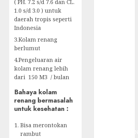
System
( PH. 7.2 s/d 7.6 dan CL.
Skimmer –>
1.0 s/d 3.0 ) untuk
Over flow –>
daerah tropis seperti
Semi over
Indonesia
flow dalam
3.Kolam renang
Sirkulasi
Kolam Renang
berlumut
Jasa
4.Pengeluaran air
Kontraktor
kolam renang lebih
Kolam Renang
dari 150 M3 / bulan
Bergaransi di
Jogja
Bahaya kolam
JASA
renang bermasalah
PERAWATAN
untuk kesehatan :
AIR KOLAM
RENANG
TERPERCAYA
Bisa merontokan
GEDONGTENGE
rambut