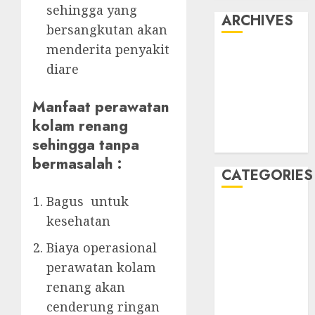
sehingga yang
ARCHIVES
bersangkutan akan
menderita penyakit
May 2022
diare
April 2022
July 2021
Manfaat perawatan
June 2021
kolam renang
May 2021
sehingga tanpa
April 2021
bermasalah :
CATEGORIES
Bagus untuk
JASA
kesehatan
PERAWATAN
AIR KOLAM
Biaya operasional
RENANG
perawatan kolam
Kontraktor
renang akan
Kolam Renang
cenderung ringan