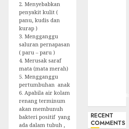
JOGJAKARTA
2. Menyebabkan
JASA
penyakit kulit (
PERAWATAN
panu, kudis dan
AIR KOLAM
kurap )
RENANG
3. Mengganggu
TERMURAH
saluran pernapasan
DANUREJAN
JOGJAKARTA
( paru – paru )
JASA
4. Merusak saraf
PERAWATAN
mata (mata merah)
AIR KOLAM
5. Mengganggu
RENANG
pertumbuhan anak
TERMURAH
6. Apabila air kolam
BAMBANGLIPUR
renang terminum
BANTUL
akan membunuh
RECENT
bakteri positif yang
COMMENTS
ada dalam tubuh ,