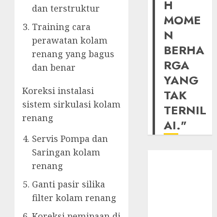
H
dan terstruktur
MOME
Training cara
N
perawatan kolam
BERHA
renang yang bagus
RGA
dan benar
YANG
Koreksi instalasi
TAK
sistem sirkulasi kolam
TERNIL
renang
AI."
Servis Pompa dan
Saringan kolam
renang
Ganti pasir silika
filter kolam renang
Koreksi pemipaan di