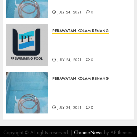
DANUREJAN JOGJAKARTA
JULY 24, 2021
0
PERAWATAN KOLAM RENANG
JASA PERAWATAN AIR KOLAM
RENANG TERMURAH
BAMBANGLIPURO BANTUL
JULY 24, 2021
0
PERAWATAN KOLAM RENANG
JASA PERAWATAN AIR KOLAM
RENANG TERMURAH
MATRIJERON JOGJAKARTA
JULY 24, 2021
0
Copyright © All rights reserved.
|
ChromeNews
by AF themes.