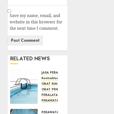
Save my name, email, and
website in this browser for
the next time I comment.
RELATED NEWS
JASA PERAWATAN AIR KOLAM RENANG
Kontraktor Kolam Renang
OBAT KIMIA PENJERNIH KOLAM
OBAT PENJERNIH KOLAM RENANG
PERALATAN KOLAM RENANG
PERAWATAN KOLAM RENANG
TOKO KIMIA KOLAM RENANG
Mengenal
PERAWATAN KOLAM RENANG