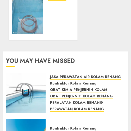
System
JASA
Skimmer
PERAWATAN
–> Over
AIR
flow –>
KOLAM
Semi
RENANG
over
TERPERCAYA
flow
GEDONGTENGEN
dalam
JOGJAKARTA
Sirkulasi
YOU MAY HAVE MISSED
Kolam
JULY 24,
2021
Renang
0
JASA PERAWATAN AIR KOLAM RENANG
MAY 28,
Kontraktor Kolam Renang
2022
OBAT KIMIA PENJERNIH KOLAM
0
OBAT PENJERNIH KOLAM RENANG
PERALATAN KOLAM RENANG
PERAWATAN KOLAM RENANG
TOKO KIMIA KOLAM RENANG
Mengenal System Skimmer –>
Kontraktor Kolam Renang
Over flow –> Semi over flow