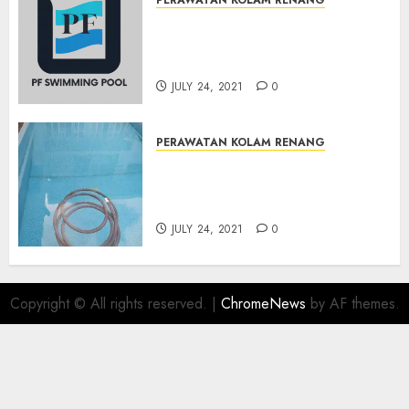
JASA PERAWATAN AIR KOLAM
RENANG TERMURAH
BAMBANGLIPURO BANTUL
JULY 24, 2021
0
PERAWATAN KOLAM RENANG
JASA PERAWATAN AIR KOLAM
RENANG TERMURAH
MATRIJERON JOGJAKARTA
JULY 24, 2021
0
Copyright © All rights reserved.
|
ChromeNews
by AF themes.