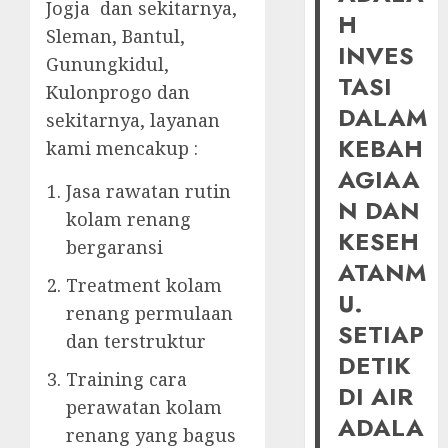
Jogja dan sekitarnya,
H
Sleman, Bantul,
INVES
Gunungkidul,
TASI
Kulonprogo dan
DALAM
sekitarnya, layanan
KEBAH
kami mencakup :
AGIAA
Jasa rawatan rutin
N DAN
kolam renang
KESEH
bergaransi
ATANM
Treatment kolam
U.
renang permulaan
SETIAP
dan terstruktur
DETIK
Training cara
DI AIR
perawatan kolam
ADALA
renang yang bagus