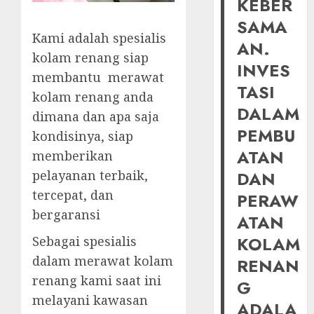
KEBER
SAMA
Kami adalah spesialis
AN.
kolam renang siap
INVES
membantu merawat
TASI
kolam renang anda
DALAM
dimana dan apa saja
PEMBU
kondisinya, siap
ATAN
memberikan
pelayanan terbaik,
DAN
tercepat, dan
PERAW
bergaransi
ATAN
KOLAM
Sebagai spesialis
dalam merawat kolam
RENAN
renang kami saat ini
G
melayani kawasan
ADALA