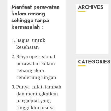
Manfaat perawatan
ARCHIVES
kolam renang
sehingga tanpa
May 2022
April 2022
bermasalah :
July 2021
June 2021
Bagus untuk
May 2021
kesehatan
April 2021
Biaya operasional
CATEGORIES
perawatan kolam
renang akan
JASA
cenderung ringan
PERAWATAN
AIR KOLAM
Punya nilai tambah
RENANG
dan meningkatkan
Kontraktor
harga jual yang
Kolam Renang
tinggi khususnya