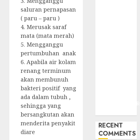
3. Mengganggu
JOGJAKARTA
saluran pernapasan
JASA
PERAWATAN
( paru – paru )
AIR KOLAM
4. Merusak saraf
RENANG
mata (mata merah)
TERMURAH
5. Mengganggu
DANUREJAN
pertumbuhan anak
JOGJAKARTA
6. Apabila air kolam
JASA
renang terminum
PERAWATAN
akan membunuh
AIR KOLAM
RENANG
bakteri positif yang
TERMURAH
ada dalam tubuh ,
BAMBANGLIPUR
sehingga yang
BANTUL
bersangkutan akan
menderita penyakit
RECENT
diare
COMMENTS