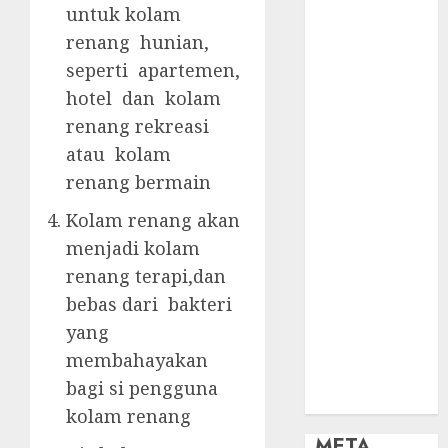
OBAT KIMIA
untuk kolam
PENJERNIH
renang hunian,
KOLAM
seperti apartemen,
OBAT
hotel dan kolam
PENJERNIH
renang rekreasi
KOLAM
RENANG
atau kolam
PERALATAN
renang bermain
KOLAM
Kolam renang akan
RENANG
menjadi kolam
PERAWATAN
renang terapi,dan
KOLAM
RENANG
bebas dari bakteri
TOKO KIMIA
yang
KOLAM
membahayakan
RENANG
bagi si pengguna
Uncategorized
kolam renang
META