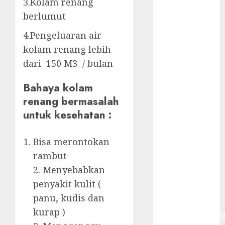
3.Kolam renang
System
Skimmer –>
berlumut
Over flow –>
4.Pengeluaran air
Semi over
kolam renang lebih
flow dalam
dari 150 M3 / bulan
Sirkulasi
Kolam Renang
Bahaya kolam
Jasa
renang bermasalah
Kontraktor
untuk kesehatan :
Kolam Renang
Bergaransi di
Jogja
Bisa merontokan
JASA
rambut
PERAWATAN
2. Menyebabkan
AIR KOLAM
penyakit kulit (
RENANG
panu, kudis dan
TERPERCAYA
kurap )
GEDONGTENGE