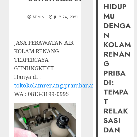
HIDUP
MU
ADMIN
JULY 24, 2021
DENGA
N
JASA PERAWATAN AIR
KOLAM
KOLAM RENANG
RENAN
TERPERCAYA
G
GUNUNGKIDUL
PRIBA
Hanya di :
DI:
tokokolamrenang.prambananfamily.com
TEMPA
WA : 0813-3199-0995
T
RELAK
SASI
DAN