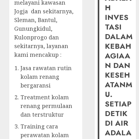
melayani kawasan
H
Jogja dan sekitarnya,
INVES
Sleman, Bantul,
TASI
Gunungkidul,
DALAM
Kulonprogo dan
KEBAH
sekitarnya, layanan
AGIAA
kami mencakup :
N DAN
Jasa rawatan rutin
KESEH
kolam renang
ATANM
bergaransi
U.
Treatment kolam
SETIAP
renang permulaan
DETIK
dan terstruktur
DI AIR
Training cara
ADALA
perawatan kolam