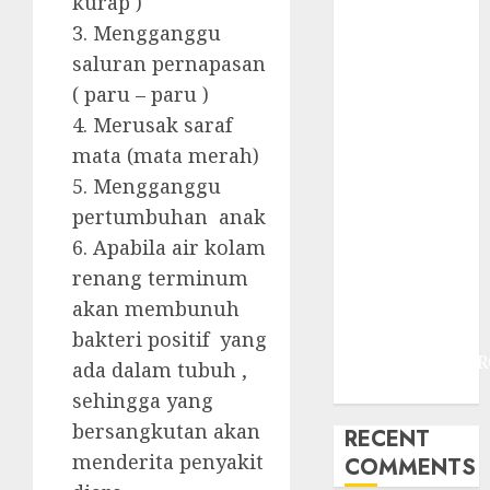
kurap )
JOGJAKARTA
3. Mengganggu
JASA
PERAWATAN
saluran pernapasan
AIR KOLAM
( paru – paru )
RENANG
4. Merusak saraf
TERMURAH
mata (mata merah)
DANUREJAN
5. Mengganggu
JOGJAKARTA
pertumbuhan anak
JASA
6. Apabila air kolam
PERAWATAN
renang terminum
AIR KOLAM
RENANG
akan membunuh
TERMURAH
bakteri positif yang
BAMBANGLIPUR
ada dalam tubuh ,
BANTUL
sehingga yang
bersangkutan akan
RECENT
menderita penyakit
COMMENTS