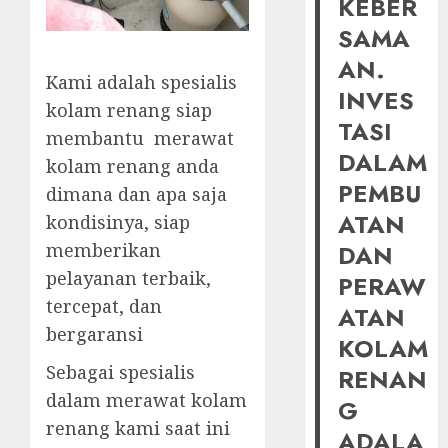
KEBER
SAMA
AN.
Kami adalah spesialis
INVES
kolam renang siap
TASI
membantu merawat
DALAM
kolam renang anda
PEMBU
dimana dan apa saja
ATAN
kondisinya, siap
memberikan
DAN
pelayanan terbaik,
PERAW
tercepat, dan
ATAN
bergaransi
KOLAM
Sebagai spesialis
RENAN
dalam merawat kolam
G
renang kami saat ini
ADALA