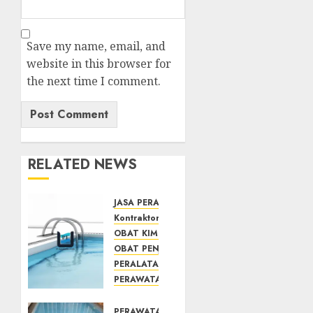
Save my name, email, and
website in this browser for
the next time I comment.
RELATED NEWS
JASA PERAWATAN AIR KOLAM RENANG
Kontraktor Kolam Renang
OBAT KIMIA PENJERNIH KOLAM
OBAT PENJERNIH KOLAM RENANG
PERALATAN KOLAM RENANG
PERAWATAN KOLAM RENANG
TOKO KIMIA KOLAM RENANG
Mengenal
PERAWATAN KOLAM RENANG