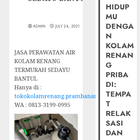
HIDUP
MU
DENGA
ADMIN
JULY 24, 2021
N
KOLAM
JASA PERAWATAN AIR
RENAN
KOLAM RENANG
G
TERMURAH SEDAYU
PRIBA
BANTUL
DI:
Hanya di :
TEMPA
tokokolamrenang.prambananfamily.com
T
WA : 0813-3199-0995
RELAK
SASI
DAN