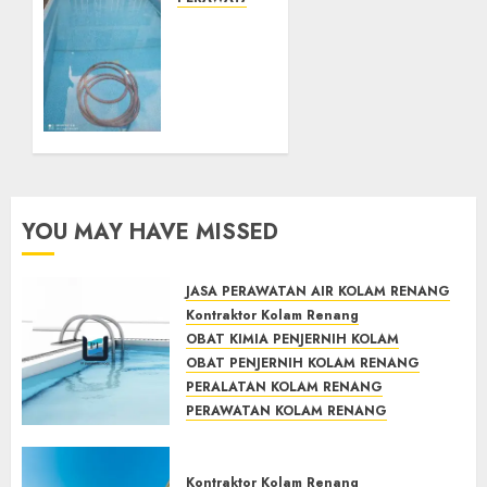
System
JASA
Skimmer
PERAWATAN
–> Over
AIR
flow –>
KOLAM
Semi
RENANG
over
TERPERCAYA
flow
GEDONGTENGEN
dalam
JOGJAKARTA
Sirkulasi
YOU MAY HAVE MISSED
Kolam
JULY 24,
2021
Renang
0
JASA PERAWATAN AIR KOLAM RENANG
MAY 28,
Kontraktor Kolam Renang
2022
OBAT KIMIA PENJERNIH KOLAM
0
OBAT PENJERNIH KOLAM RENANG
PERALATAN KOLAM RENANG
PERAWATAN KOLAM RENANG
TOKO KIMIA KOLAM RENANG
Mengenal System Skimmer –>
Kontraktor Kolam Renang
Over flow –> Semi over flow