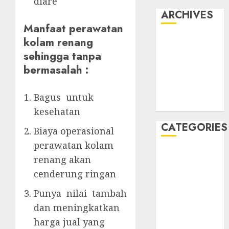
diare
ARCHIVES
Manfaat perawatan
kolam renang
May 2022
April 2022
sehingga tanpa
July 2021
bermasalah :
June 2021
May 2021
Bagus untuk
April 2021
kesehatan
CATEGORIES
Biaya operasional
perawatan kolam
JASA
renang akan
PERAWATAN
cenderung ringan
AIR KOLAM
RENANG
Punya nilai tambah
Kontraktor
dan meningkatkan
Kolam Renang
harga jual yang