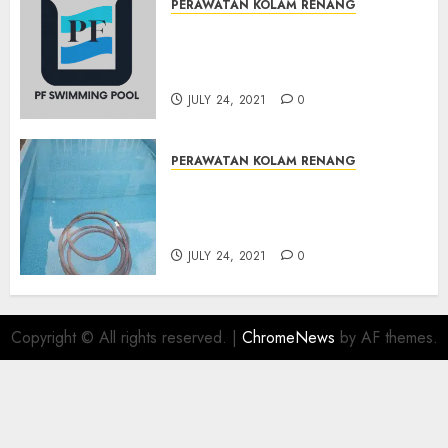
PERAWATAN KOLAM RENANG
JASA PERAWATAN AIR KOLAM
RENANG TERMURAH
BAMBANGLIPURO BANTUL
JULY 24, 2021
0
PERAWATAN KOLAM RENANG
JASA PERAWATAN AIR KOLAM
RENANG TERMURAH
MATRIJERON JOGJAKARTA
JULY 24, 2021
0
Copyright © All rights reserved.
|
ChromeNews
by AF themes.