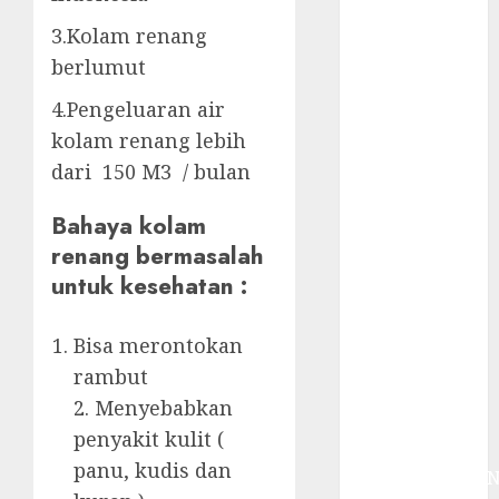
System
Skimmer –>
3.Kolam renang
Over flow –>
berlumut
Semi over
4.Pengeluaran air
flow dalam
kolam renang lebih
Sirkulasi
dari 150 M3 / bulan
Kolam Renang
Jasa
Bahaya kolam
Kontraktor
renang bermasalah
Kolam Renang
untuk kesehatan :
Bergaransi di
Jogja
JASA
Bisa merontokan
PERAWATAN
rambut
AIR KOLAM
2. Menyebabkan
RENANG
penyakit kulit (
TERPERCAYA
panu, kudis dan
GEDONGTENGE