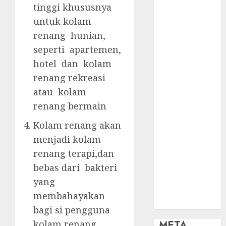
OBAT KIMIA
tinggi khususnya
PENJERNIH
untuk kolam
KOLAM
renang hunian,
OBAT
seperti apartemen,
PENJERNIH
hotel dan kolam
KOLAM
RENANG
renang rekreasi
PERALATAN
atau kolam
KOLAM
renang bermain
RENANG
Kolam renang akan
PERAWATAN
menjadi kolam
KOLAM
RENANG
renang terapi,dan
TOKO KIMIA
bebas dari bakteri
KOLAM
yang
RENANG
membahayakan
Uncategorized
bagi si pengguna
META
kolam renang