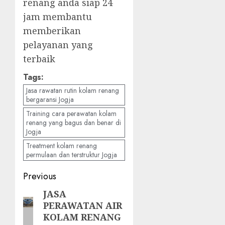
renang anda siap 24
jam membantu
memberikan
pelayanan yang
terbaik
Tags:
Jasa rawatan rutin kolam renang
bergaransi Jogja
Training cara perawatan kolam
renang yang bagus dan benar di
Jogja
Treatment kolam renang
permulaan dan terstruktur Jogja
Post
Previous
navigation
JASA
Previous
PERAWATAN AIR
post:
KOLAM RENANG