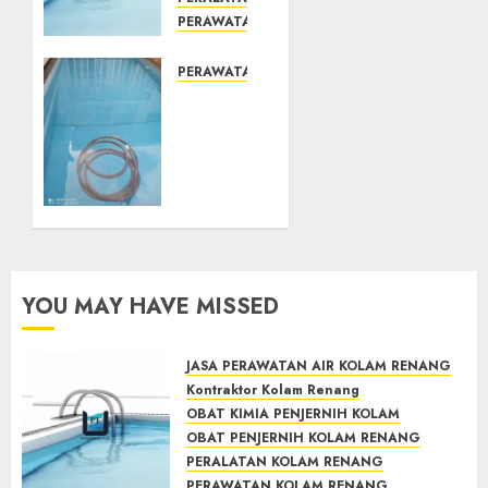
PERAWATAN KOLAM RENANG
TOKO KIMIA KOLAM RENANG
Mengenal
PERAWATAN KOLAM RENANG
System
JASA
Skimmer
PERAWATAN
–> Over
AIR
flow –>
KOLAM
Semi
RENANG
over
TERPERCAYA
flow
GEDONGTENGEN
dalam
JOGJAKARTA
Sirkulasi
YOU MAY HAVE MISSED
Kolam
JULY 24,
2021
Renang
0
JASA PERAWATAN AIR KOLAM RENANG
MAY 28,
Kontraktor Kolam Renang
2022
OBAT KIMIA PENJERNIH KOLAM
0
OBAT PENJERNIH KOLAM RENANG
PERALATAN KOLAM RENANG
PERAWATAN KOLAM RENANG