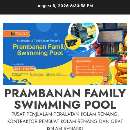
Skip
August 8, 2026
6:33:59 PM
to
content
PRAMBANAN FAMILY
SWIMMING POOL
PUSAT PENJUALAN PERALATAN KOLAM RENANG,
KONTRAKTOR PEMBUAT KOLAM RENANG DAN OBAT
KOLAM RENANG