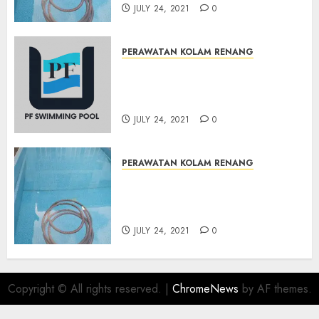
JULY 24, 2021
0
PERAWATAN KOLAM RENANG
JASA PERAWATAN AIR KOLAM
RENANG TERMURAH
BAMBANGLIPURO BANTUL
JULY 24, 2021
0
PERAWATAN KOLAM RENANG
JASA PERAWATAN AIR KOLAM
RENANG TERMURAH
MATRIJERON JOGJAKARTA
JULY 24, 2021
0
Copyright © All rights reserved.
|
ChromeNews
by AF themes.