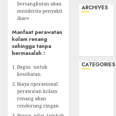
bersangkutan akan
ARCHIVES
menderita penyakit
diare
May 2022
April 2022
Manfaat perawatan
July 2021
kolam renang
June 2021
sehingga tanpa
May 2021
bermasalah :
April 2021
CATEGORIES
Bagus untuk
kesehatan
JASA
Biaya operasional
PERAWATAN
AIR KOLAM
perawatan kolam
RENANG
renang akan
Kontraktor
cenderung ringan
Kolam Renang
Punya nilai tambah