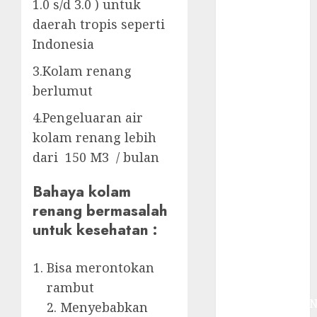
System
1.0 s/d 3.0 ) untuk
Skimmer –>
daerah tropis seperti
Over flow –>
Indonesia
Semi over
3.Kolam renang
flow dalam
berlumut
Sirkulasi
Kolam Renang
4.Pengeluaran air
Jasa
kolam renang lebih
Kontraktor
dari 150 M3 / bulan
Kolam Renang
Bergaransi di
Bahaya kolam
Jogja
renang bermasalah
JASA
untuk kesehatan :
PERAWATAN
AIR KOLAM
Bisa merontokan
RENANG
TERPERCAYA
rambut
GEDONGTENGE
2. Menyebabkan