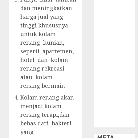
OBAT KIMIA
dan meningkatkan
PENJERNIH
KOLAM
harga jual yang
OBAT
tinggi khususnya
PENJERNIH
untuk kolam
KOLAM
renang hunian,
RENANG
seperti apartemen,
PERALATAN
hotel dan kolam
KOLAM
renang rekreasi
RENANG
atau kolam
PERAWATAN
KOLAM
renang bermain
RENANG
Kolam renang akan
TOKO KIMIA
menjadi kolam
KOLAM
renang terapi,dan
RENANG
bebas dari bakteri
Uncategorized
yang
META