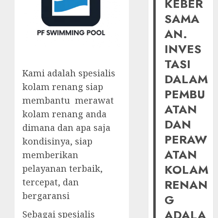
KEBER
SAMA
AN.
INVES
TASI
Kami adalah spesialis
DALAM
kolam renang siap
PEMBU
membantu merawat
ATAN
kolam renang anda
DAN
dimana dan apa saja
PERAW
kondisinya, siap
ATAN
memberikan
KOLAM
pelayanan terbaik,
tercepat, dan
RENAN
bergaransi
G
ADALA
Sebagai spesialis