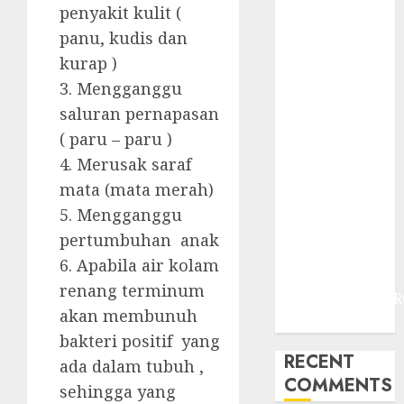
JOGJAKARTA
penyakit kulit (
JASA
panu, kudis dan
PERAWATAN
kurap )
AIR KOLAM
3. Mengganggu
RENANG
saluran pernapasan
TERMURAH
( paru – paru )
DANUREJAN
JOGJAKARTA
4. Merusak saraf
JASA
mata (mata merah)
PERAWATAN
5. Mengganggu
AIR KOLAM
pertumbuhan anak
RENANG
6. Apabila air kolam
TERMURAH
renang terminum
BAMBANGLIPUR
akan membunuh
BANTUL
bakteri positif yang
RECENT
ada dalam tubuh ,
COMMENTS
sehingga yang