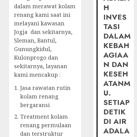
H
dalam merawat kolam
renang kami saat ini
INVES
melayani kawasan
TASI
Jogja dan sekitarnya,
DALAM
Sleman, Bantul,
KEBAH
Gunungkidul,
AGIAA
Kulonprogo dan
N DAN
sekitarnya, layanan
KESEH
kami mencakup :
ATANM
Jasa rawatan rutin
U.
kolam renang
SETIAP
bergaransi
DETIK
Treatment kolam
DI AIR
renang permulaan
ADALA
dan terstruktur