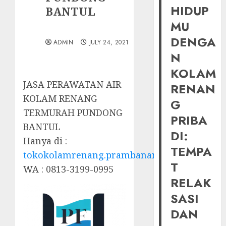
HIDUP
BANTUL
MU
DENGA
ADMIN
JULY 24, 2021
N
KOLAM
JASA PERAWATAN AIR
RENAN
KOLAM RENANG
G
TERMURAH PUNDONG
PRIBA
BANTUL
DI:
Hanya di :
TEMPA
tokokolamrenang.prambananfamily.com
T
WA : 0813-3199-0995
RELAK
SASI
DAN