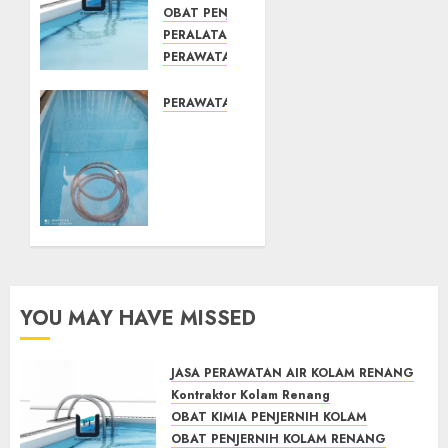
OBAT PENJERNIH KOLAM RENANG
PERALATAN KOLAM RENANG
PERAWATAN KOLAM RENANG
TOKO KIMIA KOLAM RENANG
Mengenal
PERAWATAN KOLAM RENANG
System
JASA
Skimmer
PERAWATAN
–> Over
AIR
flow –>
KOLAM
Semi
RENANG
over
TERPERCAYA
flow
GEDONGTENGEN
dalam
JOGJAKARTA
Sirkulasi
YOU MAY HAVE MISSED
Kolam
JULY 24,
2021
Renang
0
JASA PERAWATAN AIR KOLAM RENANG
MAY 28,
Kontraktor Kolam Renang
2022
OBAT KIMIA PENJERNIH KOLAM
0
OBAT PENJERNIH KOLAM RENANG