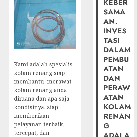
KEBER
SAMA
AN.
INVES
TASI
DALAM
PEMBU
Kami adalah spesialis
ATAN
kolam renang siap
DAN
membantu merawat
PERAW
kolam renang anda
ATAN
dimana dan apa saja
KOLAM
kondisinya, siap
RENAN
memberikan
G
pelayanan terbaik,
tercepat, dan
ADALA