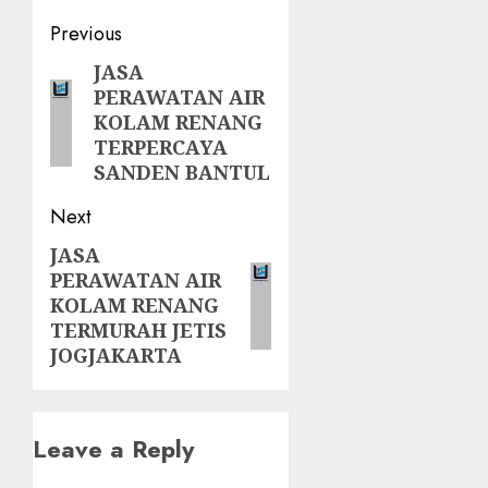
Post
Previous
navigation
JASA
Previous
PERAWATAN AIR
post:
KOLAM RENANG
TERPERCAYA
SANDEN BANTUL
Next
JASA
Next
PERAWATAN AIR
post:
KOLAM RENANG
TERMURAH JETIS
JOGJAKARTA
Leave a Reply