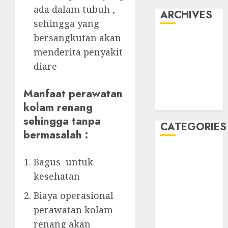
ada dalam tubuh ,
ARCHIVES
sehingga yang
bersangkutan akan
May 2022
menderita penyakit
April 2022
July 2021
diare
June 2021
May 2021
Manfaat perawatan
April 2021
kolam renang
sehingga tanpa
CATEGORIES
bermasalah :
JASA
Bagus untuk
PERAWATAN
kesehatan
AIR KOLAM
RENANG
Biaya operasional
Kontraktor
perawatan kolam
Kolam Renang
renang akan