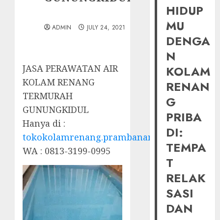
HIDUP
MU
ADMIN
JULY 24, 2021
DENGA
N
JASA PERAWATAN AIR
KOLAM
KOLAM RENANG
RENAN
TERMURAH
G
GUNUNGKIDUL
PRIBA
Hanya di :
DI:
tokokolamrenang.prambananfamily.com
TEMPA
WA : 0813-3199-0995
T
RELAK
SASI
DAN