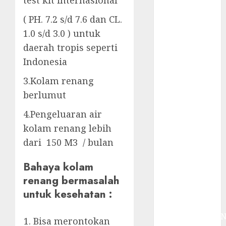
test kit internasional
System
Skimmer –>
( PH. 7.2 s/d 7.6 dan CL.
Over flow –>
1.0 s/d 3.0 ) untuk
Semi over
daerah tropis seperti
flow dalam
Indonesia
Sirkulasi
Kolam Renang
3.Kolam renang
Jasa
berlumut
Kontraktor
4.Pengeluaran air
Kolam Renang
kolam renang lebih
Bergaransi di
Jogja
dari 150 M3 / bulan
JASA
Bahaya kolam
PERAWATAN
renang bermasalah
AIR KOLAM
RENANG
untuk kesehatan :
TERPERCAYA
GEDONGTENGE
Bisa merontokan