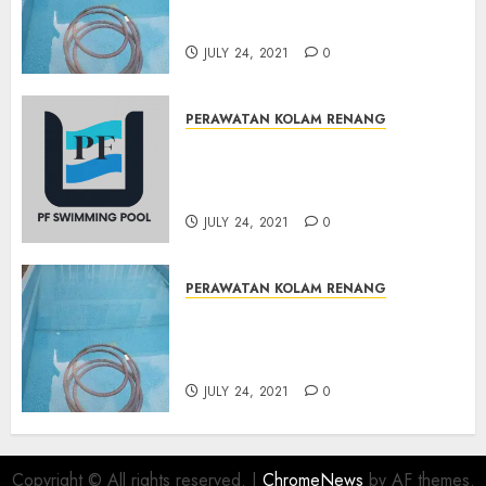
RENANG TERMURAH
DANUREJAN JOGJAKARTA
JULY 24, 2021
0
PERAWATAN KOLAM RENANG
JASA PERAWATAN AIR KOLAM
RENANG TERMURAH
BAMBANGLIPURO BANTUL
JULY 24, 2021
0
PERAWATAN KOLAM RENANG
JASA PERAWATAN AIR KOLAM
RENANG TERMURAH
MATRIJERON JOGJAKARTA
JULY 24, 2021
0
Copyright © All rights reserved.
|
ChromeNews
by AF themes.