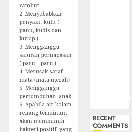
JOGJAKARTA
rambut
JASA
2. Menyebabkan
PERAWATAN
penyakit kulit (
AIR KOLAM
panu, kudis dan
RENANG
kurap )
TERMURAH
DANUREJAN
3. Mengganggu
JOGJAKARTA
saluran pernapasan
JASA
( paru – paru )
PERAWATAN
4. Merusak saraf
AIR KOLAM
mata (mata merah)
RENANG
5. Mengganggu
TERMURAH
pertumbuhan anak
BAMBANGLIPUR
6. Apabila air kolam
BANTUL
renang terminum
RECENT
akan membunuh
COMMENTS
bakteri positif yang