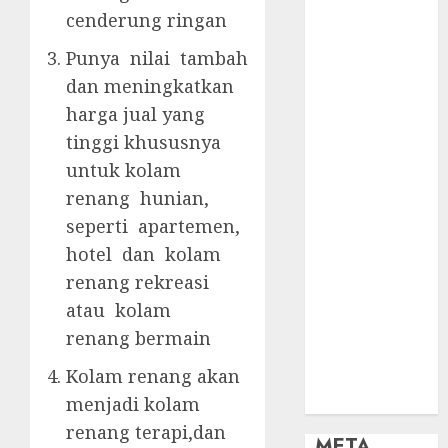
OBAT KIMIA
cenderung ringan
PENJERNIH
KOLAM
Punya nilai tambah
OBAT
dan meningkatkan
PENJERNIH
harga jual yang
KOLAM
tinggi khususnya
RENANG
untuk kolam
PERALATAN
renang hunian,
KOLAM
seperti apartemen,
RENANG
PERAWATAN
hotel dan kolam
KOLAM
renang rekreasi
RENANG
atau kolam
TOKO KIMIA
renang bermain
KOLAM
Kolam renang akan
RENANG
Uncategorized
menjadi kolam
renang terapi,dan
META