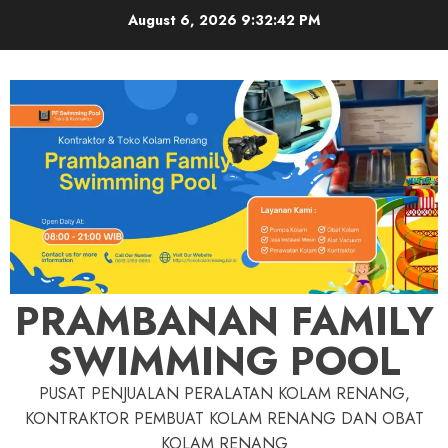
Skip
August 6, 2026
9:32:43 PM
to
content
PRAMBANAN FAMILY
SWIMMING POOL
PUSAT PENJUALAN PERALATAN KOLAM RENANG,
KONTRAKTOR PEMBUAT KOLAM RENANG DAN OBAT
KOLAM RENANG