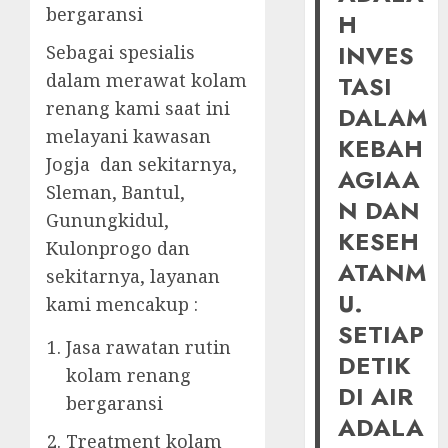
bergaransi
H
INVES
Sebagai spesialis
dalam merawat kolam
TASI
renang kami saat ini
DALAM
melayani kawasan
KEBAH
Jogja dan sekitarnya,
AGIAA
Sleman, Bantul,
N DAN
Gunungkidul,
KESEH
Kulonprogo dan
ATANM
sekitarnya, layanan
U.
kami mencakup :
SETIAP
Jasa rawatan rutin
DETIK
kolam renang
DI AIR
bergaransi
ADALA
Treatment kolam