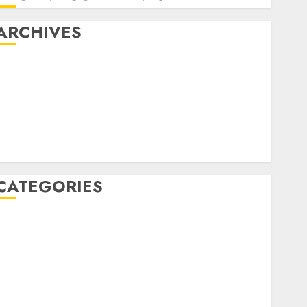
ARCHIVES
May 2022
April 2022
July 2021
June 2021
May 2021
April 2021
CATEGORIES
JASA PERAWATAN AIR KOLAM RENANG
Kontraktor Kolam Renang
OBAT KIMIA PENJERNIH KOLAM
OBAT PENJERNIH KOLAM RENANG
PERALATAN KOLAM RENANG
PERAWATAN KOLAM RENANG