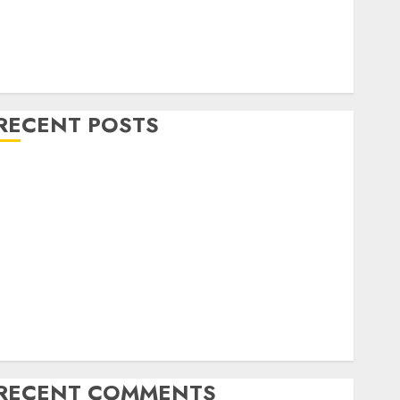
RECENT POSTS
Mengenal System Skimmer –> Over flow –> Semi
over flow dalam Sirkulasi Kolam Renang
Jasa Kontraktor Kolam Renang Bergaransi di Jogja
JASA PERAWATAN AIR KOLAM RENANG
TERPERCAYA GEDONGTENGEN JOGJAKARTA
JASA PERAWATAN AIR KOLAM RENANG TERMURAH
DANUREJAN JOGJAKARTA
JASA PERAWATAN AIR KOLAM RENANG TERMURAH
BAMBANGLIPURO BANTUL
RECENT COMMENTS