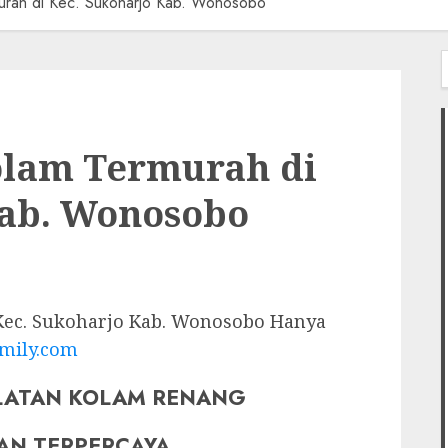
murah di Kec. Sukoharjo Kab. Wonosobo
f
Kolam Termurah di
Kab. Wonosobo
 Kec. Sukoharjo Kab. Wonosobo Hanya
mily.com
LATAN KOLAM RENANG
AN TERPERCAYA