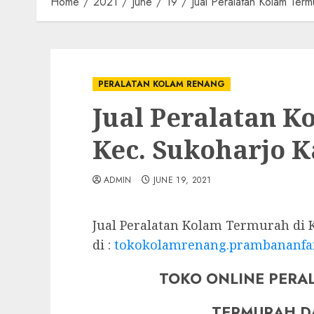
Home
2021
June
19
Jual Peralatan Kolam Ter
PERALATAN KOLAM RENANG
Jual Peralatan 
Kec. Sukoharjo 
ADMIN
JUNE 19, 2021
Jual Peralatan Kolam Termurah di
di :
tokokolamrenang.prambananfa
TOKO ONLINE PERA
TERMURAH D