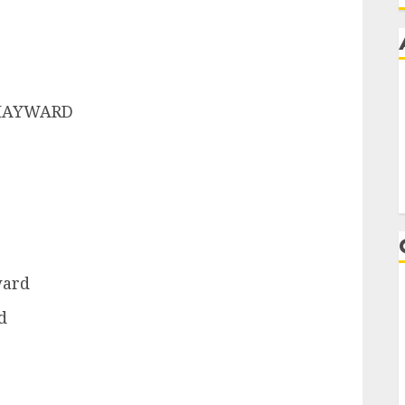
 HAYWARD
ward
d