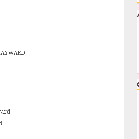
 HAYWARD
ward
d