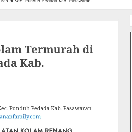
rmurah di Kec. Punduh Pedada Kab. Pasawaran
f
Kolam Termurah di
ada Kab.
Kec. Punduh Pedada Kab. Pasawaran
ananfamily.com
LATAN KOLAM RENANG