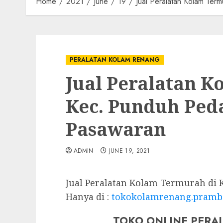
Home
2021
June
19
Jual Peralatan Kolam Te
PERALATAN KOLAM RENANG
Jual Peralatan 
Kec. Punduh Ped
Pasawaran
ADMIN
JUNE 19, 2021
Jual Peralatan Kolam Termurah di 
Hanya di :
tokokolamrenang.pramb
TOKO ONLINE PERA