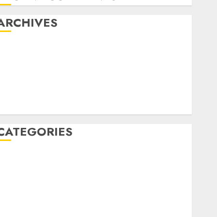
ARCHIVES
May 2022
April 2022
July 2021
June 2021
May 2021
April 2021
CATEGORIES
JASA PERAWATAN AIR KOLAM RENANG
Kontraktor Kolam Renang
OBAT KIMIA PENJERNIH KOLAM
OBAT PENJERNIH KOLAM RENANG
PERALATAN KOLAM RENANG
PERAWATAN KOLAM RENANG