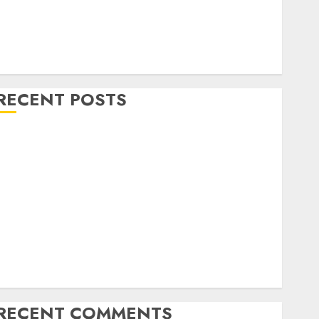
RECENT POSTS
Mengenal System Skimmer –> Over flow –> Semi
over flow dalam Sirkulasi Kolam Renang
Jasa Kontraktor Kolam Renang Bergaransi di Jogja
JASA PERAWATAN AIR KOLAM RENANG
TERPERCAYA GEDONGTENGEN JOGJAKARTA
JASA PERAWATAN AIR KOLAM RENANG TERMURAH
DANUREJAN JOGJAKARTA
JASA PERAWATAN AIR KOLAM RENANG TERMURAH
BAMBANGLIPURO BANTUL
RECENT COMMENTS