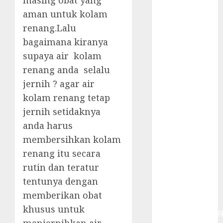
masing obat yang
System
aman untuk kolam
Skimmer –>
Over flow –>
renang.Lalu
Semi over
bagaimana kiranya
flow dalam
supaya air kolam
Sirkulasi
renang anda selalu
Kolam Renang
jernih ? agar air
Jasa
kolam renang tetap
Kontraktor
jernih setidaknya
Kolam Renang
anda harus
Bergaransi di
Jogja
membersihkan kolam
JASA
renang itu secara
PERAWATAN
rutin dan teratur
AIR KOLAM
tentunya dengan
RENANG
memberikan obat
TERPERCAYA
khusus untuk
GEDONGTENGE