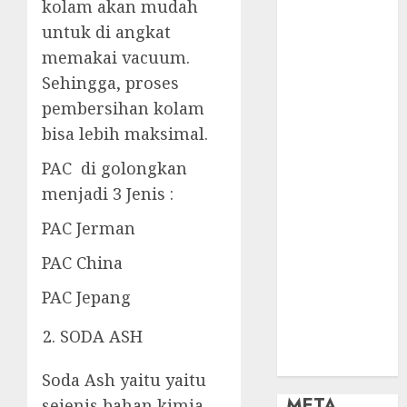
OBAT KIMIA
kolam akan mudah
PENJERNIH
untuk di angkat
KOLAM
memakai vacuum.
OBAT
Sehingga, proses
PENJERNIH
pembersihan kolam
KOLAM
bisa lebih maksimal.
RENANG
PERALATAN
PAC di golongkan
KOLAM
menjadi 3 Jenis :
RENANG
PAC Jerman
PERAWATAN
KOLAM
PAC China
RENANG
TOKO KIMIA
PAC Jepang
KOLAM
SODA ASH
RENANG
Uncategorized
Soda Ash yaitu yaitu
META
sejenis bahan kimia