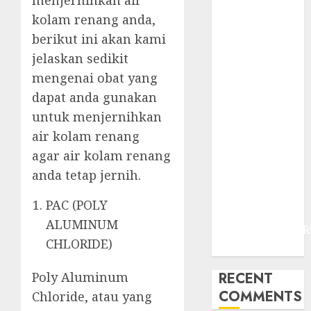
menjernihkan air
JOGJAKARTA
kolam renang anda,
JASA
berikut ini akan kami
PERAWATAN
AIR KOLAM
jelaskan sedikit
RENANG
mengenai obat yang
TERMURAH
dapat anda gunakan
DANUREJAN
untuk menjernihkan
JOGJAKARTA
air kolam renang
JASA
agar air kolam renang
PERAWATAN
anda tetap jernih.
AIR KOLAM
RENANG
PAC (POLY
TERMURAH
ALUMINUM
BAMBANGLIPUR
CHLORIDE)
BANTUL
RECENT
Poly Aluminum
COMMENTS
Chloride, atau yang