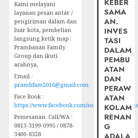
KEBER
Kami melayani
SAMA
layanan pesan antar /
AN.
pengiriman dalam dan
INVES
luar kota, pembelian
langsung ketik map :
TASI
Prambanan Family
DALAM
Group dan ikuti
PEMBU
arahnya,
ATAN
Email :
DAN
prambfam2016@gmail.com
PERAW
ATAN
Face Book :
https://www.facebook.com/solusiairkolamhij
KOLAM
RENAN
Pemesanan Call/WA :
G
0813-3199-0995 / 0878-
3400-8328
ADALA