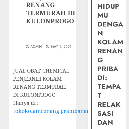
RENANG
HIDUP
TERMURAH DI
MU
KULONPROGO
DENGA
N
KOLAM
ADMIN
MAY 1, 2021
RENAN
G
PRIBA
JUAL OBAT CHEMICAL
DI:
PENJERNIH KOLAM
TEMPA
RENANG TERMURAH
T
DI KULONPROGO
Hanya di :
RELAK
tokokolamrenang.prambananfamily.com
SASI
DAN