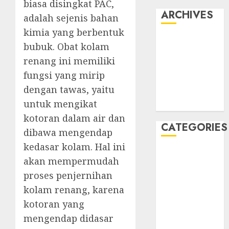
biasa disingkat PAC,
ARCHIVES
adalah sejenis bahan
kimia yang berbentuk
May 2022
bubuk. Obat kolam
April 2022
renang ini memiliki
July 2021
fungsi yang mirip
June 2021
dengan tawas, yaitu
May 2021
untuk mengikat
April 2021
kotoran dalam air dan
CATEGORIES
dibawa mengendap
kedasar kolam. Hal ini
JASA
akan mempermudah
PERAWATAN
proses penjernihan
AIR KOLAM
kolam renang, karena
RENANG
kotoran yang
Kontraktor
Kolam Renang
mengendap didasar