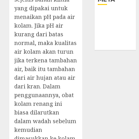
yang dipakai untuk
Log in
menaikan pH pada air
Entries feed
kolam. Jika pH air
Comments
kurang dari batas
feed
normal, maka kualitas
WordPress.org
air kolam akan turun
jika terkena tambahan
air, baik itu tambahan
dari air hujan atau air
dari kran. Dalam
penggunaannya, obat
kolam renang ini
biasa dilarutkan
dalam wadah sebelum
kemudian
dimasukkan ke kolam.