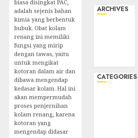
biasa disingkat PAC,
ARCHIVES
adalah sejenis bahan
kimia yang berbentuk
May 2022
bubuk. Obat kolam
April 2022
renang ini memiliki
July 2021
fungsi yang mirip
June 2021
dengan tawas, yaitu
May 2021
untuk mengikat
April 2021
kotoran dalam air dan
CATEGORIES
dibawa mengendap
kedasar kolam. Hal ini
JASA
akan mempermudah
PERAWATAN
proses penjernihan
AIR KOLAM
kolam renang, karena
RENANG
kotoran yang
Kontraktor
Kolam Renang
mengendap didasar