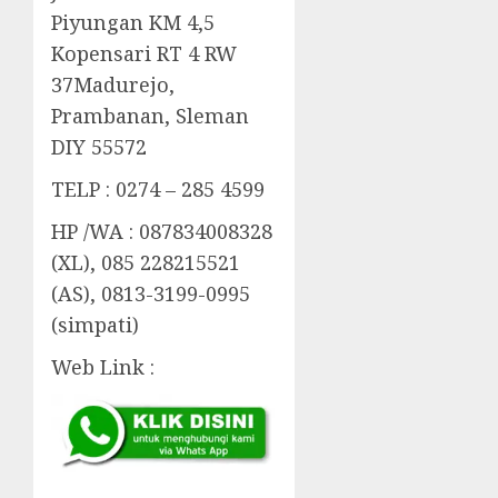
Piyungan KM 4,5
Kopensari RT 4 RW
37Madurejo,
Prambanan, Sleman
DIY 55572
TELP : 0274 – 285 4599
HP /WA : 087834008328
(XL), 085 228215521
(AS), 0813-3199-0995
(simpati)
Web Link :