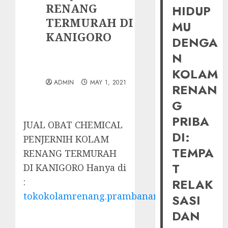
RENANG
HIDUP
TERMURAH DI
MU
KANIGORO
DENGA
N
KOLAM
ADMIN
MAY 1, 2021
RENAN
G
PRIBA
JUAL OBAT CHEMICAL
DI:
PENJERNIH KOLAM
TEMPA
RENANG TERMURAH
T
DI KANIGORO Hanya di
:
RELAK
tokokolamrenang.prambananfamily.com
SASI
DAN