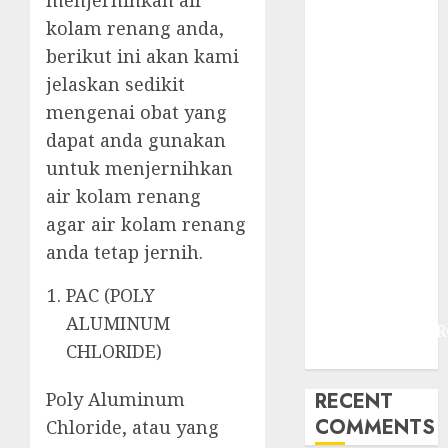
menjernihkan air
JOGJAKARTA
kolam renang anda,
JASA
berikut ini akan kami
PERAWATAN
AIR KOLAM
jelaskan sedikit
RENANG
mengenai obat yang
TERMURAH
dapat anda gunakan
DANUREJAN
untuk menjernihkan
JOGJAKARTA
air kolam renang
JASA
agar air kolam renang
PERAWATAN
anda tetap jernih.
AIR KOLAM
RENANG
PAC (POLY
TERMURAH
ALUMINUM
BAMBANGLIPUR
CHLORIDE)
BANTUL
RECENT
Poly Aluminum
COMMENTS
Chloride, atau yang