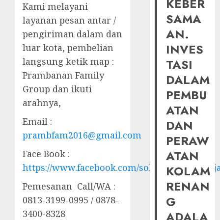
KEBER
Kami melayani
SAMA
layanan pesan antar /
AN.
pengiriman dalam dan
INVES
luar kota, pembelian
langsung ketik map :
TASI
Prambanan Family
DALAM
Group dan ikuti
PEMBU
arahnya,
ATAN
Email :
DAN
prambfam2016@gmail.com
PERAW
ATAN
Face Book :
https://www.facebook.com/solusiairkolamhij
KOLAM
RENAN
Pemesanan Call/WA :
G
0813-3199-0995 / 0878-
3400-8328
ADALA