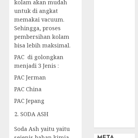
OBAT KIMIA
kolam akan mudah
PENJERNIH
untuk di angkat
KOLAM
memakai vacuum.
OBAT
Sehingga, proses
PENJERNIH
pembersihan kolam
KOLAM
bisa lebih maksimal.
RENANG
PERALATAN
PAC di golongkan
KOLAM
menjadi 3 Jenis :
RENANG
PAC Jerman
PERAWATAN
KOLAM
PAC China
RENANG
TOKO KIMIA
PAC Jepang
KOLAM
SODA ASH
RENANG
Uncategorized
Soda Ash yaitu yaitu
META
sejenis bahan kimia