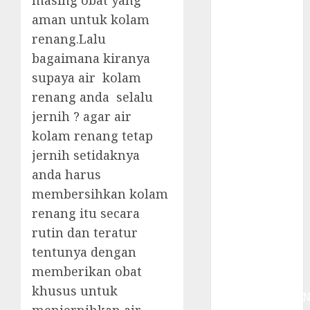
masing obat yang
System
aman untuk kolam
Skimmer –>
Over flow –>
renang.Lalu
Semi over
bagaimana kiranya
flow dalam
supaya air kolam
Sirkulasi
renang anda selalu
Kolam Renang
jernih ? agar air
Jasa
kolam renang tetap
Kontraktor
jernih setidaknya
Kolam Renang
anda harus
Bergaransi di
Jogja
membersihkan kolam
JASA
renang itu secara
PERAWATAN
rutin dan teratur
AIR KOLAM
tentunya dengan
RENANG
memberikan obat
TERPERCAYA
khusus untuk
GEDONGTENGE