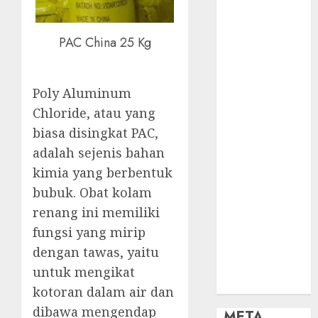
OBAT KIMIA
PENJERNIH
KOLAM
PAC China 25 Kg
OBAT
PENJERNIH
KOLAM
Poly Aluminum
RENANG
Chloride, atau yang
PERALATAN
biasa disingkat PAC,
KOLAM
adalah sejenis bahan
RENANG
kimia yang berbentuk
PERAWATAN
bubuk. Obat kolam
KOLAM
renang ini memiliki
RENANG
TOKO KIMIA
fungsi yang mirip
KOLAM
dengan tawas, yaitu
RENANG
untuk mengikat
Uncategorized
kotoran dalam air dan
dibawa mengendap
META