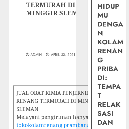
TERMURAH DI
HIDUP
MINGGIR SLEMAN
MU
DENGA
N
KOLAM
RENAN
ADMIN
APRIL 30, 2021
G
PRIBA
DI:
TEMPA
JUAL OBAT KIMIA PENJERNIH KOLAM
T
RENANG TERMURAH DI MINGGIR
RELAK
SLEMAN
SASI
Melayani pengiriman hanya di :
DAN
tokokolamrenang.prambananfamily.com