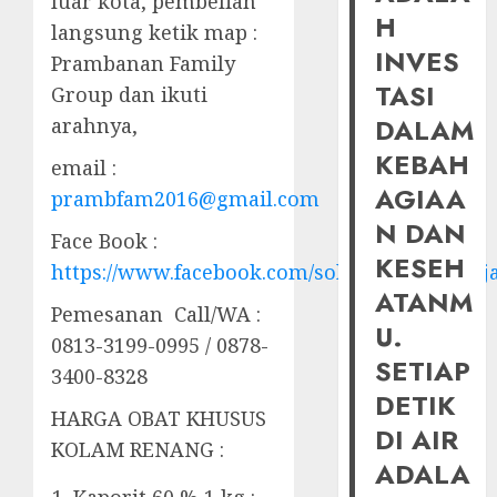
luar kota, pembelian
H
langsung ketik map :
INVES
Prambanan Family
TASI
Group dan ikuti
DALAM
arahnya,
KEBAH
email :
AGIAA
prambfam2016@gmail.com
N DAN
Face Book :
KESEH
https://www.facebook.com/solusiairkolamhij
ATANM
Pemesanan Call/WA :
U.
0813-3199-0995 / 0878-
SETIAP
3400-8328
DETIK
HARGA OBAT KHUSUS
DI AIR
KOLAM RENANG :
ADALA