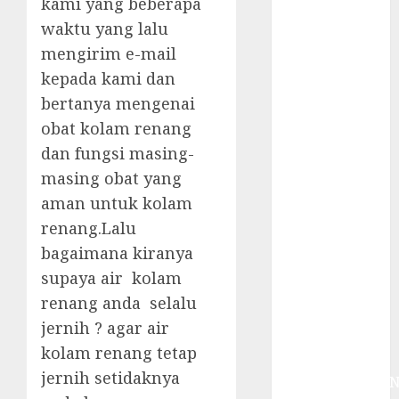
kami yang beberapa
System
Skimmer –>
waktu yang lalu
Over flow –>
mengirim e-mail
Semi over
kepada kami dan
flow dalam
bertanya mengenai
Sirkulasi
obat kolam renang
Kolam Renang
dan fungsi masing-
Jasa
masing obat yang
Kontraktor
aman untuk kolam
Kolam Renang
Bergaransi di
renang.Lalu
Jogja
bagaimana kiranya
JASA
supaya air kolam
PERAWATAN
renang anda selalu
AIR KOLAM
jernih ? agar air
RENANG
kolam renang tetap
TERPERCAYA
jernih setidaknya
GEDONGTENGE