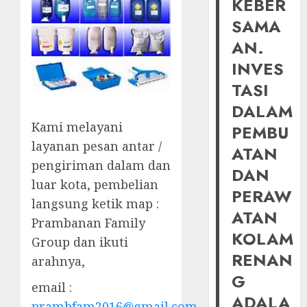
KEBER
SAMA
AN.
INVES
TASI
DALAM
Kami melayani
PEMBU
layanan pesan antar /
ATAN
pengiriman dalam dan
DAN
luar kota, pembelian
PERAW
langsung ketik map :
ATAN
Prambanan Family
KOLAM
Group dan ikuti
RENAN
arahnya,
G
email :
ADALA
prambfam2016@gmail.com