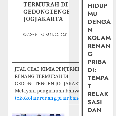
TERMURAH DI
HIDUP
GEDONGTENGEN
MU
JOGJAKARTA
DENGA
N
ADMIN
APRIL 30, 2021
KOLAM
RENAN
G
PRIBA
DI:
JUAL OBAT KIMIA PENJERNIH KOLAM
RENANG TERMURAH DI
TEMPA
GEDONGTENGEN JOGJAKARTA
T
Melayani pengiriman hanya di :
RELAK
tokokolamrenang.prambananfamily.com
SASI
DAN