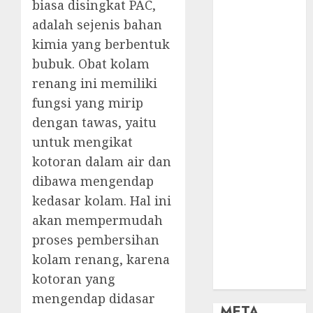
OBAT KIMIA
biasa disingkat PAC,
PENJERNIH
adalah sejenis bahan
KOLAM
kimia yang berbentuk
OBAT
bubuk. Obat kolam
PENJERNIH
renang ini memiliki
KOLAM
fungsi yang mirip
RENANG
dengan tawas, yaitu
PERALATAN
KOLAM
untuk mengikat
RENANG
kotoran dalam air dan
PERAWATAN
dibawa mengendap
KOLAM
kedasar kolam. Hal ini
RENANG
akan mempermudah
TOKO KIMIA
proses pembersihan
KOLAM
kolam renang, karena
RENANG
kotoran yang
Uncategorized
mengendap didasar
META