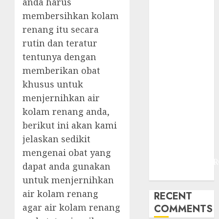
anda harus
JOGJAKARTA
JASA
membersihkan kolam
PERAWATAN
renang itu secara
AIR KOLAM
rutin dan teratur
RENANG
tentunya dengan
TERMURAH
memberikan obat
DANUREJAN
khusus untuk
JOGJAKARTA
menjernihkan air
JASA
kolam renang anda,
PERAWATAN
berikut ini akan kami
AIR KOLAM
RENANG
jelaskan sedikit
TERMURAH
mengenai obat yang
BAMBANGLIPUR
dapat anda gunakan
BANTUL
untuk menjernihkan
air kolam renang
RECENT
agar air kolam renang
COMMENTS