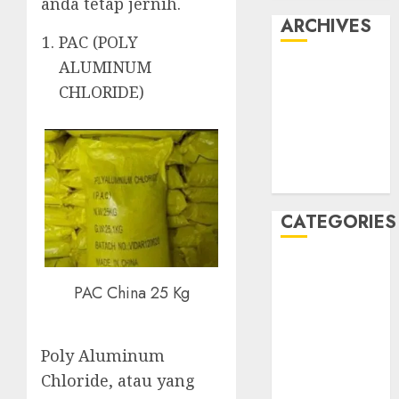
anda tetap jernih.
ARCHIVES
PAC (POLY
ALUMINUM
May 2022
CHLORIDE)
April 2022
July 2021
June 2021
May 2021
April 2021
CATEGORIES
JASA
PERAWATAN
PAC China 25 Kg
AIR KOLAM
RENANG
Poly Aluminum
Kontraktor
Kolam Renang
Chloride, atau yang