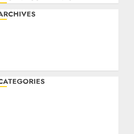
ARCHIVES
May 2022
April 2022
July 2021
June 2021
May 2021
April 2021
CATEGORIES
JASA PERAWATAN AIR KOLAM RENANG
Kontraktor Kolam Renang
OBAT KIMIA PENJERNIH KOLAM
OBAT PENJERNIH KOLAM RENANG
PERALATAN KOLAM RENANG
PERAWATAN KOLAM RENANG