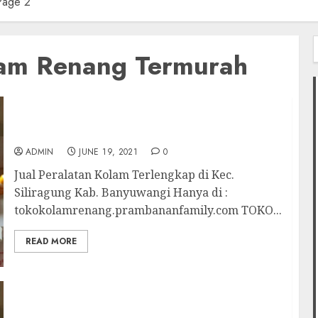
Page 2
lam Renang Termurah
f
Jual Peralatan Kolam Terlengkap di Kec.
Siliragung Kab. Banyuwangi
ADMIN
JUNE 19, 2021
0
Jual Peralatan Kolam Terlengkap di Kec.
Siliragung Kab. Banyuwangi Hanya di :
tokokolamrenang.prambananfamily.com TOKO...
READ MORE
Jual Peralatan Kolam Terlengkap di Kec.