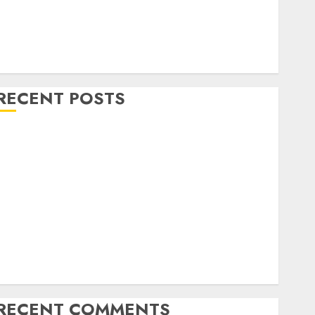
RECENT POSTS
Mengenal System Skimmer –> Over flow –> Semi
over flow dalam Sirkulasi Kolam Renang
Jasa Kontraktor Kolam Renang Bergaransi di Jogja
JASA PERAWATAN AIR KOLAM RENANG
TERPERCAYA GEDONGTENGEN JOGJAKARTA
JASA PERAWATAN AIR KOLAM RENANG TERMURAH
DANUREJAN JOGJAKARTA
JASA PERAWATAN AIR KOLAM RENANG TERMURAH
BAMBANGLIPURO BANTUL
RECENT COMMENTS