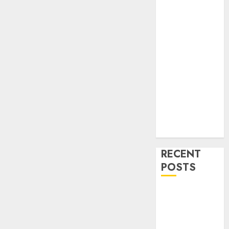
RECENT
POSTS
Mengenal
System
Skimmer –>