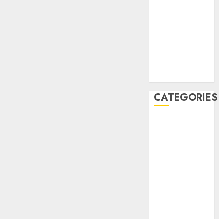
May 2022
April 2022
July 2021
June 2021
May 2021
April 2021
CATEGORIES
JASA
PERAWATAN
AIR KOLAM
RENANG
Kontraktor
Kolam Renang
OBAT KIMIA
PENJERNIH