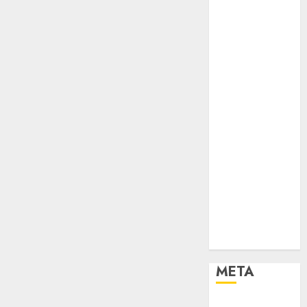
KOLAM
OBAT
PENJERNIH
KOLAM
RENANG
PERALATAN
KOLAM
RENANG
PERAWATAN
KOLAM
RENANG
TOKO KIMIA
KOLAM
RENANG
Uncategorized
META
Log in