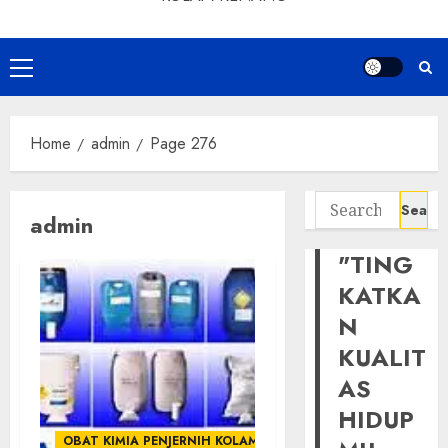
Primary
Menu
Home
admin
Page 276
Search
admin
for:
"TING
KATKA
N
KUALIT
AS
HIDUP
OBAT KIMIA PENJERNIH KOLAM