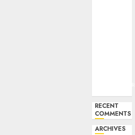
PERAWATAN
AIR KOLAM
RENANG
TERMURAH
DANUREJAN
JOGJAKARTA
JASA
PERAWATAN
AIR KOLAM
RENANG
TERMURAH
BAMBANGLIPUR
BANTUL
RECENT
COMMENTS
ARCHIVES