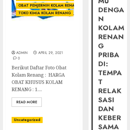
MU
OBAT PENJERNIH KOLAM RENANG
DENGA
TOKO KIMIA KOLAM RENANG
N
KOLAM
JUAL OBAT PENJERNIH
RENAN
KOLAM RENANG
G
TERMURAH DI JOGJA
PRIBA
ADMIN
APRIL 29, 2021
0
DI:
Berikut Daftar Foto Obat
TEMPA
Kolam Renang : HARGA
T
OBAT KHUSUS KOLAM
RELAK
RENANG : 1....
SASI
READ MORE
DAN
KEBER
Uncategorized
SAMA