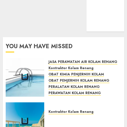
Entries feed
Comments
feed
WordPress.org
YOU MAY HAVE MISSED
JASA PERAWATAN AIR KOLAM RENANG
Kontraktor Kolam Renang
OBAT KIMIA PENJERNIH KOLAM
OBAT PENJERNIH KOLAM RENANG
PERALATAN KOLAM RENANG
PERAWATAN KOLAM RENANG
TOKO KIMIA KOLAM RENANG
Mengenal System Skimmer –>
Kontraktor Kolam Renang
Over flow –> Semi over flow
dalam Sirkulasi Kolam
Jasa Kontraktor Kolam
Renang
Renang Bergaransi di Jogja