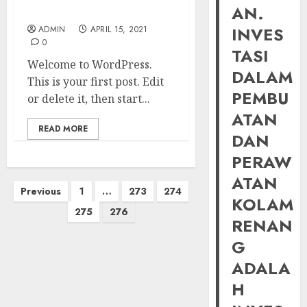
AN.
Hello world!
INVES
ADMIN
APRIL 15, 2021
0
TASI
Welcome to WordPress.
DALAM
This is your first post. Edit
PEMBU
or delete it, then start...
ATAN
READ MORE
DAN
PERAW
ATAN
Posts
Previous
1
…
273
274
KOLAM
pagination
275
276
RENAN
G
ADALA
H